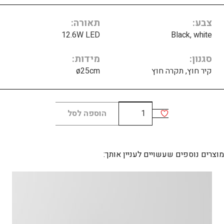
צבע
תאורה
12.6W LED
Black, white
סגנון
מידות
קיר חוץ, תקרה חוץ
ø25cm
כמות
הוספה לסל
של
Kea
round
מוצרים נוספים שעשויים לעניין אותך:
250