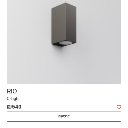
RIO
C-Light
₪
540
לרכישה