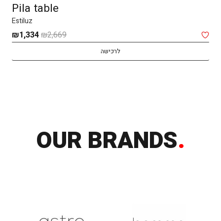
Pila table
Estiluz
יר
המחיר
המח
₪
1,334
₪
2,669
חי
המקורי
הנוכ
לרכישה
היה:
הוא:
334.
₪2,669.
₪2,
OUR BRANDS
.