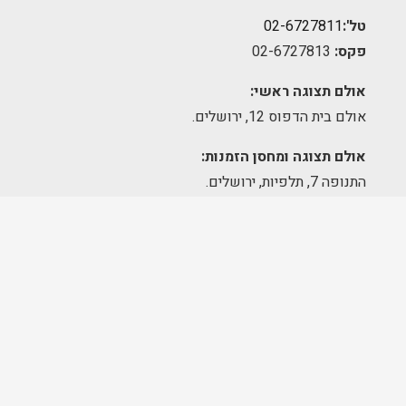
טל':
02-6727811
פקס:
02-6727813
אולם תצוגה ראשי:
אולם בית הדפוס 12, ירושלים.
אולם תצוגה ומחסן הזמנות:
התנופה 7, תלפיות, ירושלים.
מרכז לוגיסטי:
צלע ההר 47 מודיעין
שעות פעילות
אולם תצוגה:
א׳-ה׳ 09:00-17:00
יום שישי – סגור