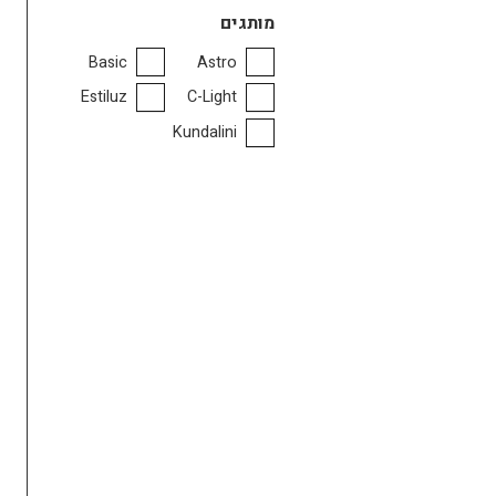
מותגים
Basic
Astro
Estiluz
C-Light
Kundalini