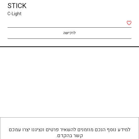
STICK
RIO
C-Light
C-Light
₪
540
לרכישה
לרכישה
למידע נוסף הנכם מוזמנים להשאיר פרטים ונציגנו יצרו עמכם
קשר בהקדם.