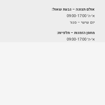
אולם תצוגה – גבעת שאול:
א׳-ה׳ 09:00-17:00
יום שישי – סגור
מחסן הזמנות – תלפיות:
א׳-ה׳ 09:00-17:00
מרכז לוגיסטי – מודיעין:
א'-ה': 8:00-17:00
FOLLOW US