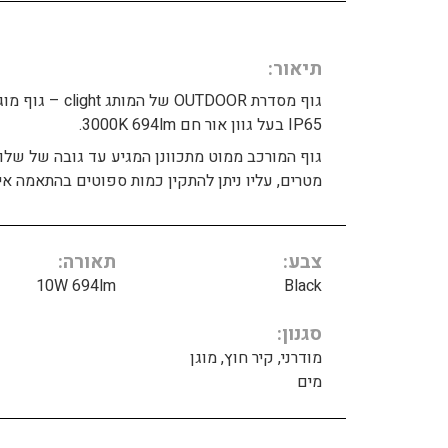
תיאור
גוף מסדרת OUTDOOR של המותג ight
IP65 בעל גוון אור חם 3000K 694lm.
גוף המורכב ממוט מתכוונן המגיע עד גובה של של
מטרים, עליו ניתן להתקין כמות ספוטים בהתאמה אי
צבע
תאורה
10W 694lm
Black
סגנון
מודרני, קיר חוץ, מוגן
מים