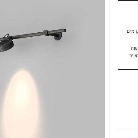
cl – גוף מוגן מים
ושה
שית.