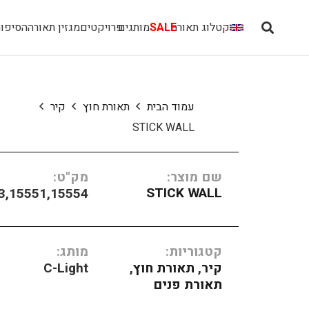
קטלוג תאורה
SALE
מותגים
פרויקטים
מגזין תאורה
הסיפור
עמוד הבית
תאורת חוץ
קיר
STICK WALL
שם מוצר:
מק"ט:
STICK WALL
3,15551,15554
קטגוריות:
מותג:
קיר
,
תאורת חוץ
,
C-Light
תאורת פנים