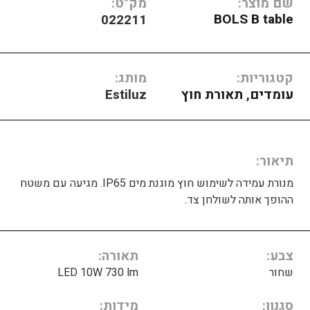
שם מוצר:
מק"ט:
BOLS B table
022211
קטגוריות:
מותג:
עומדים
,
תאורת חוץ
Estiluz
תיאור
מנורת עמידה לשימוש חוץ מוגנת מים IP65. מגיעה עם משטח
ההופך אותה לשולחן צד.
צבע
תאורה
שחור
LED 10W 730 lm
סגנון
מידות