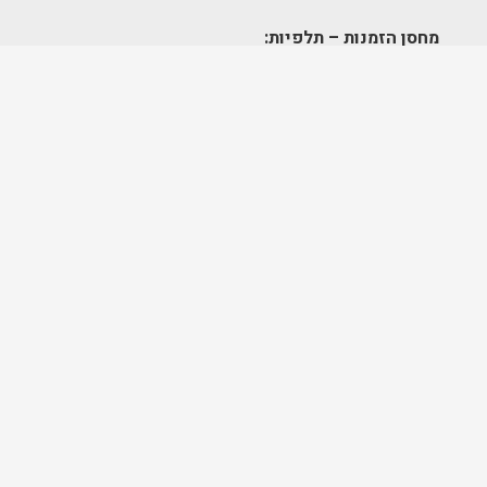
מחסן הזמנות – תלפיות:
א׳-ה׳ 09:00-17:00
מרכז לוגיסטי – מודיעין:
א'-ה': 8:00-17:00
FOLLOW US
בניית אתרים ושיווק דיגיטלי