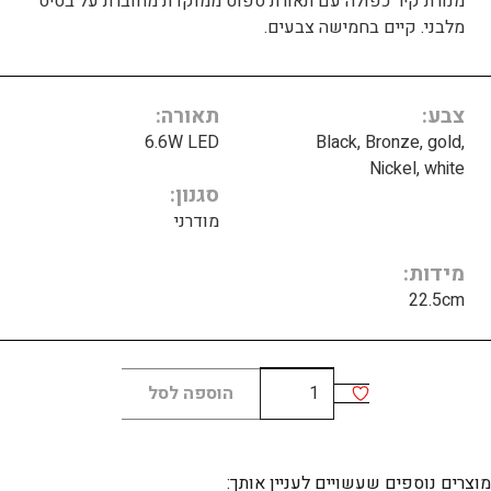
מנורת קיר כפולה עם תאורת ספוט ממוקדת מחוברת על בסיס
מלבני. קיים בחמישה צבעים.
צבע
תאורה
6.6W LED
Black, Bronze, gold,
Nickel, white
סגנון
מודרני
מידות
22.5cm
כמות
הוספה לסל
של
Enna
twin
מוצרים נוספים שעשויים לעניין אותך: