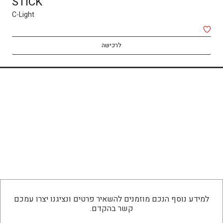
STICK
RIO
C-Light
C-Light
₪
540
לרכישה
לרכישה
למידע נוסף הנכם מוזמנים להשאיר פרטים ונציגנו יצרו עמכם
קשר בהקדם.