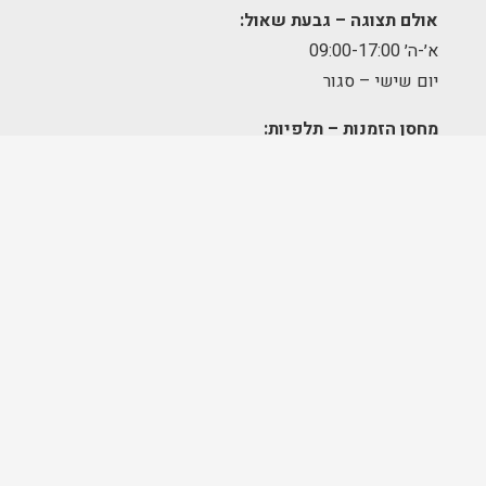
אולם תצוגה – גבעת שאול:
א׳-ה׳ 09:00-17:00
יום שישי – סגור
מחסן הזמנות – תלפיות:
א׳-ה׳ 09:00-17:00
מרכז לוגיסטי – מודיעין:
א'-ה': 8:00-17:00
FOLLOW US