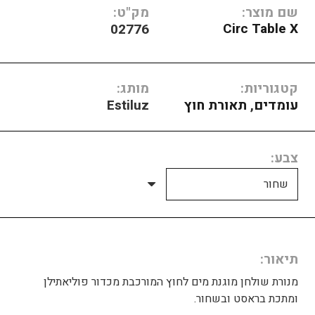
שם מוצר:
מק"ט:
Circ Table X
02776
קטגוריות:
מותג:
עומדים
,
תאורת חוץ
Estiluz
צבע
תיאור
מנורת שולחן מוגנת מים לחוץ המורכבת מכדור פוליאתילן
ומתכת בראסט ובשחור.