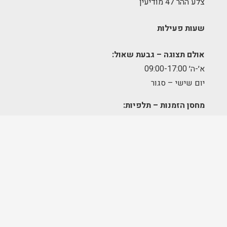
צלע ההר 47 מודיעין
שעות פעילות
אולם תצוגה – גבעת שאול:
א׳-ה׳ 09:00-17:00
יום שישי – סגור
מחסן הזמנות – תלפיות:
א׳-ה׳ 09:00-17:00
מרכז לוגיסטי – מודיעין:
א'-ה': 8:00-17:00
FOLLOW US