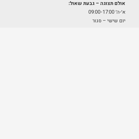
אולם תצוגה – גבעת שאול:
א׳-ה׳ 09:00-17:00
יום שישי – סגור
מחסן הזמנות – תלפיות:
א׳-ה׳ 09:00-17:00
מרכז לוגיסטי – מודיעין:
א'-ה': 8:00-17:00
FOLLOW US