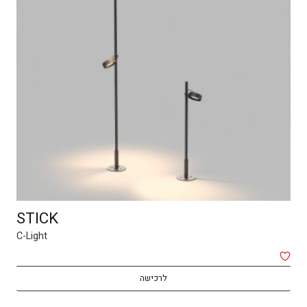
RIO
C-Light
₪
540
לרכישה