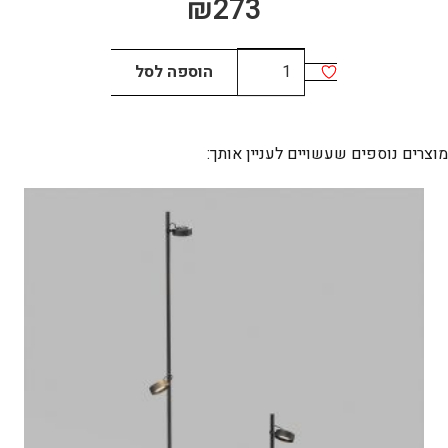
₪
273
כמות
הוספה לסל
של
קסל
עגול
מוצרים נוספים שעשויים לעניין אותך: