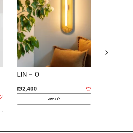
SPOT MACOCH –
LIN – O
CEILING
₪
2,400
₪
1,850
לרכישה