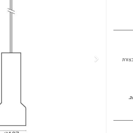
בצורת
.