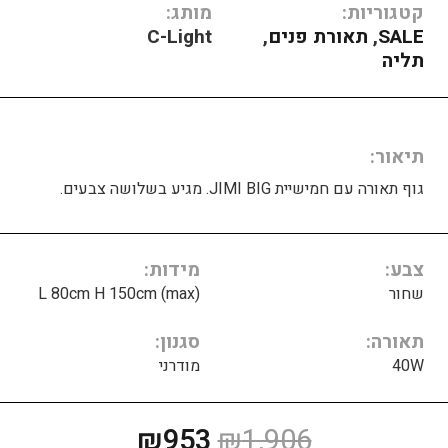
קטגוריות:
מותג:
SALE
,
תאורת פנים
,
C-Light
תליה
תיאור
גוף תאורה עם חמישיית JIMI BIG. מגיע בשלושה צבעים.
צבע
מידות
שחור
L 80cm H 150cm (max)
תאורה
סגנון
40W
מודרני
המחיר
המחיר
₪
953
₪
1,906