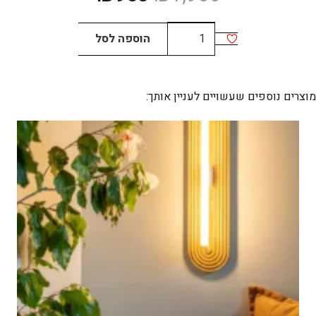
המקורי
הנוכחי
היה:
הוא:
כמות
הוספה לסל
₪953.
₪1,906.
של
Jimi
Big
מוצרים נוספים שעשויים לעניין אותך:
5