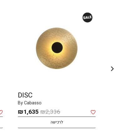
DISC
LENS
By Cabasso
Booma
המחיר
המחיר
₪
1,635
₪
2,336
המקורי
הנוכחי
לרכישה
היה:
הוא:
₪1,635.
₪2,336.