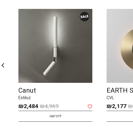
Canut
EARTH 
Estiluz
CVL
המחיר
המחיר
המחיר
המחיר
₪
2,484
₪
4,969
₪
2,177
₪
המקורי
הנוכחי
המקורי
הנוכחי
לרכישה
היה:
הוא:
היה:
הוא:
₪2,484.
₪4,969.
₪2,177.
₪4,354.