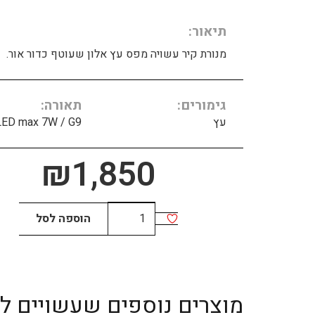
תיאור
מנורת קיר עשויה מפס עץ אלון שעוטף כדור אור.
גימורים
תאורה
עץ
LED max 7W / G9
₪
1,850
כמות
הוספה לסל
של
WALL
WAVE
1
מוצרים נוספים שעשויים לענ