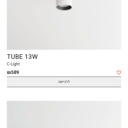
TUBE 13W
C-Light
₪
589
לרכישה