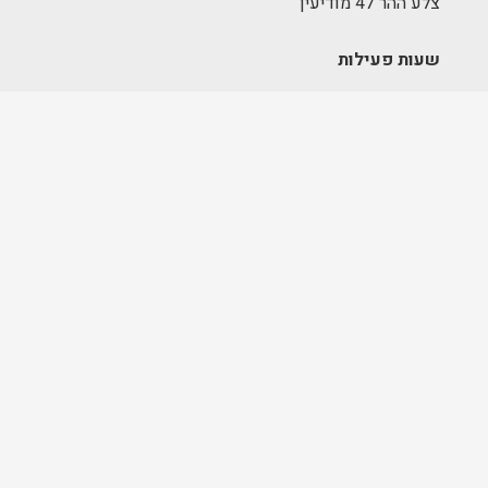
צלע ההר 47 מודיעין
שעות פעילות
אולם תצוגה – גבעת שאול:
א׳-ה׳ 09:00-17:00
יום שישי – סגור
מחסן הזמנות – תלפיות:
א׳-ה׳ 09:00-17:00
מרכז לוגיסטי – מודיעין:
א'-ה': 8:00-17:00
FOLLOW US