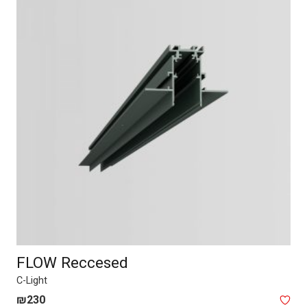
FLOW Reccesed
C-Light
₪
230