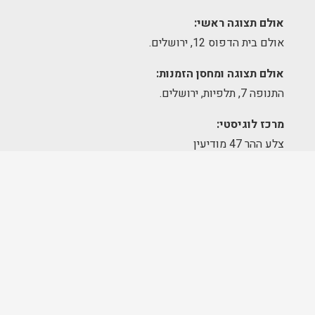
אולם תצוגה ראשי:
אולם בית הדפוס 12, ירושלים.
אולם תצוגה ומחסן הזמנות:
התנופה 7, תלפיות, ירושלים.
מרכז לוגיסטי:
צלע ההר 47 מודיעין
שעות פעילות
אולם תצוגה – גבעת שאול:
א׳-ה׳ 09:00-17:00
יום שישי – סגור
מחסן הזמנות – תלפיות:
א׳-ה׳ 09:00-17:00