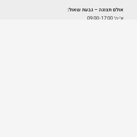
אולם תצוגה – גבעת שאול:
א׳-ה׳ 09:00-17:00
יום שישי – סגור
מחסן הזמנות – תלפיות:
א׳-ה׳ 09:00-17:00
מרכז לוגיסטי – מודיעין:
א'-ה': 8:00-17:00
FOLLOW US