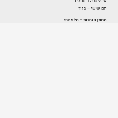
א׳-ה׳ 09:00-17:00
יום שישי – סגור
מחסן הזמנות – תלפיות:
א׳-ה׳ 09:00-17:00
מרכז לוגיסטי – מודיעין:
א'-ה': 8:00-17:00
FOLLOW US