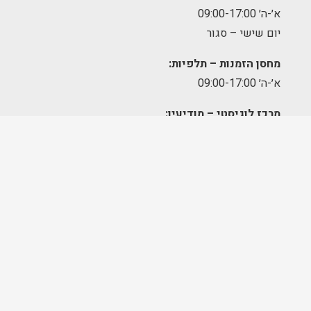
א׳-ה׳ 09:00-17:00
יום שישי – סגור
מחסן הזמנות – תלפיות:
א׳-ה׳ 09:00-17:00
מרכז לוגיסטי – מודיעין:
א'-ה': 8:00-17:00
FOLLOW US