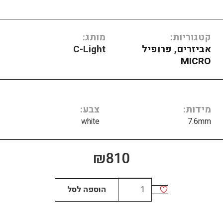
קטגוריות:
מותג:
אביזרים
,
פרופיל
C-Light
MICRO
מידות
צבע
white
7.6mm
₪
810
כמות
הוספה לסל
של
Surface