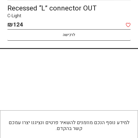
Recessed “L” connector OUT
Recessed track wall to wall-IN
C-Light
C-Light
₪
₪
124
810
לרכישה
לרכישה
למידע נוסף הנכם מוזמנים להשאיר פרטים ונציגנו יצרו עמכם
קשר בהקדם.