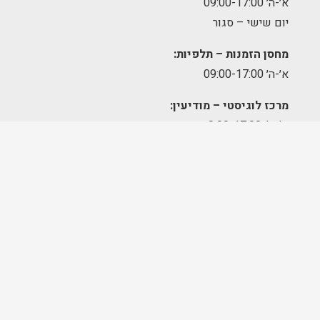
א׳-ה׳ 09:00-17:00
יום שישי – סגור
מחסן הזמנות – תלפיות:
א׳-ה׳ 09:00-17:00
מרכז לוגיסטי – מודיעין:
א'-ה': 8:00-17:00
FOLLOW US