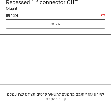
Recessed “L” connector OUT
Recessed track wall to wall-IN
C-Light
C-Light
₪
₪
124
810
לרכישה
לרכישה
למידע נוסף הנכם מוזמנים להשאיר פרטים ונציגנו יצרו עמכם
קשר בהקדם.