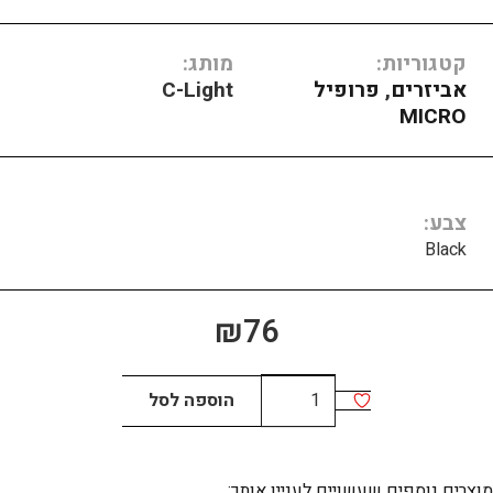
קטגוריות:
מותג:
אביזרים
,
פרופיל
C-Light
MICRO
צבע
Black
₪
76
כמות
הוספה לסל
של
L”
CONNECTOR
מוצרים נוספים שעשויים לעניין אותך: