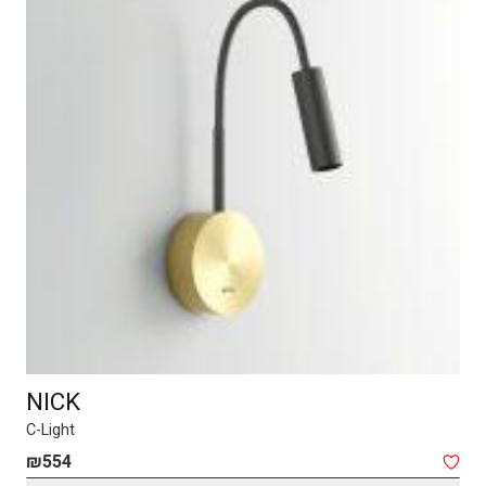
NICK
C-Light
₪
554