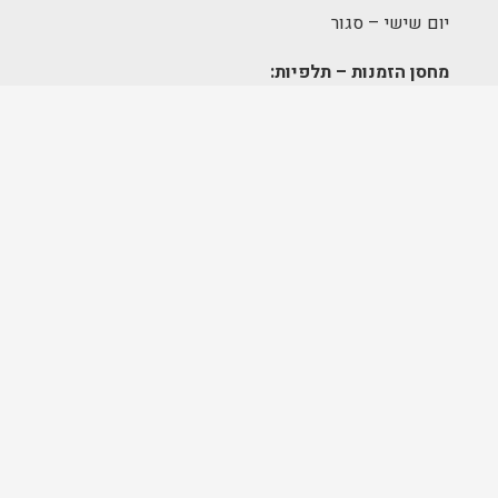
יום שישי – סגור
מחסן הזמנות – תלפיות:
א׳-ה׳ 09:00-17:00
מרכז לוגיסטי – מודיעין:
א'-ה': 8:00-17:00
FOLLOW US