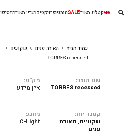
קטלוג תאורה
SALE
מותגים
פרויקטים
מגזין תאורה
הסיפור
עמוד הבית
תאורת פנים
שקועים
TORRES recessed
שם מוצר:
מק"ט:
TORRES recessed
אין מידע
קטגוריות:
מותג:
שקועים
,
תאורת
C-Light
פנים