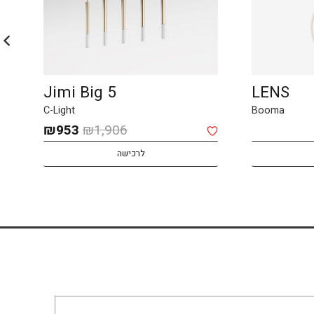
Jimi Big 5
LENS
C-Light
Booma
המחיר
המחיר
₪
953
₪
1,906
המקורי
הנוכחי
לרכישה
היה:
הוא:
₪953.
₪1,906.