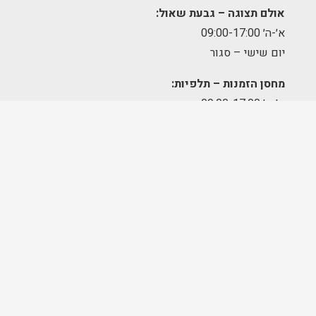
אולם תצוגה – גבעת שאול:
א׳-ה׳ 09:00-17:00
יום שישי – סגור
מחסן הזמנות – תלפיות:
א׳-ה׳ 09:00-17:00
מרכז לוגיסטי – מודיעין:
א'-ה': 8:00-17:00
FOLLOW US