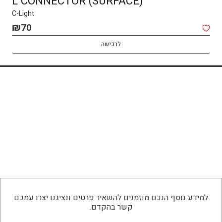
L CONNECTOR (SURFACE)
DRIVER 100W
C-Light
C-Light
₪
₪
70
459
לרכישה
לרכישה
למידע נוסף הנכם מוזמנים להשאיר פרטים ונציגנו יצרו עמכם
קשר בהקדם.