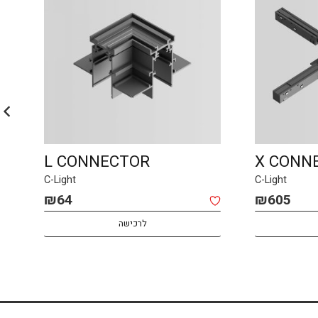
L CONNECTOR
X CONN
C-Light
C-Light
₪
64
₪
605
לרכישה