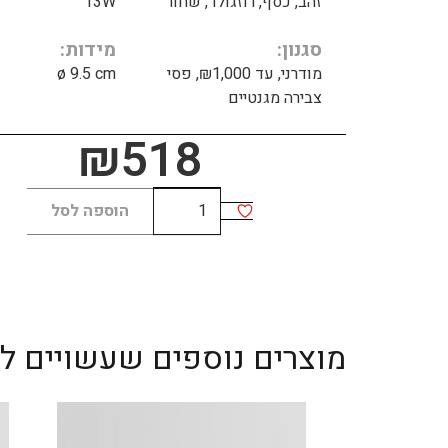
זהב, כסף, רוזגולד, שחור
13W
סגנון
מידות
מודרני, עד ₪1,000, פסי
ø 9.5 cm
צבירה מגנטיים
₪
518
כמות
הוספה לסל
של
TOMI
13W
black
מוצרים נוספים שעשויים לענ