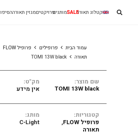
קטלוג תאורה
SALE
מותגים
פרויקטים
מגזין תאורה
הסיפור
עמוד הבית
פרופילים
פרופיל FLOW
תאורה
TOMI 13W black
שם מוצר:
מק"ט:
TOMI 13W black
אין מידע
קטגוריות:
מותג:
פרופיל FLOW
,
C-Light
תאורה