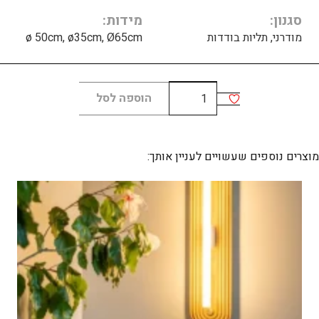
סגנון
מידות
מודרני, תליות בודדות
ø 50cm, ø35cm, Ø65cm
כמות
הוספה לסל
של
TIM
smoke
מוצרים נוספים שעשויים לעניין אותך: