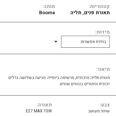
קטגוריות:
מותג:
תאורת פנים
,
תליה
Booma
מידות
תיאור
מנורת תלייה מזכוכית, מרשימה ביופייה. מגיעה בשלושה גדלים.
זכוכית וגימורים בגוונים שונים.
צבע
תאורה
שחור מעושן
E27 MAX 13W