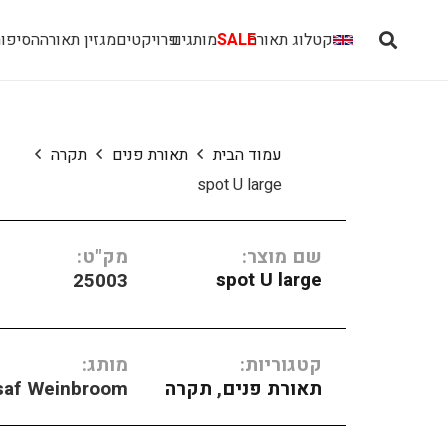
קטלוג תאורה
SALE
מותגים
פרויקטים
מגזין תאורה
הסיפור
עמוד הבית
תאורת פנים
תקרה
spot U large
שם מוצר:
מק"ט:
spot U large
25003
קטגוריות:
מותג:
תאורת פנים
,
תקרה
saf Weinbroom