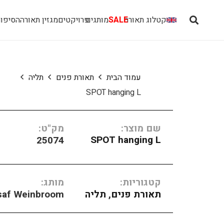
קטלוג תאורה
SALE
מותגים
פרויקטים
מגזין תאורה
הסיפור
עמוד הבית
תאורת פנים
תליה
SPOT hanging L
שם מוצר:
מק"ט:
SPOT hanging L
25074
קטגוריות:
מותג:
תאורת פנים
,
תליה
saf Weinbroom