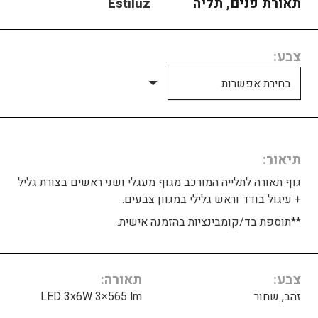
תאורת פנים
,
תליה
Estiluz
צבע
תיאור
גוף תאורה לתלייה המורכב מגוף מעגלי ושני ראשים בצורת גליל
+ עיגול בודד וראש גלילי במגוון צבעים.
**תוספת בד/קומבינציות בהזמנה אישית.
צבע
תאורה
זהב, שחור
LED 3x6W 3×565 lm