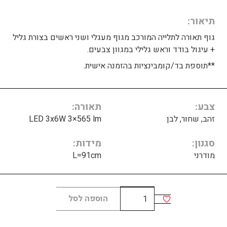
תיאור
גוף תאורה לתלייה המורכב מגוף מעגלי ושני ראשים בצורת גליל
+ עיגול בודד וראש גלילי במגוון צבעים.
**תוספת בד/קומבינציות בהזמנה אישית.
צבע
תאורה
זהב, שחור, לבן
LED 3x6W 3×565 lm
סגנון
מידות
מודרני
L=91cm
כמות
הוספה לסל
של
Revolta