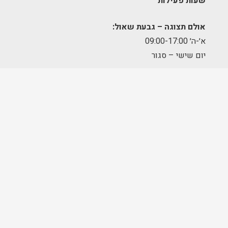
שעות פעילות
אולם תצוגה – גבעת שאול:
א׳-ה׳ 09:00-17:00
יום שישי – סגור
מחסן הזמנות – תלפיות:
א׳-ה׳ 09:00-17:00
מרכז לוגיסטי – מודיעין:
א'-ה': 8:00-17:00
FOLLOW US