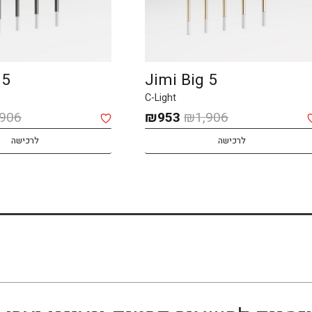
 5
Jimi Big 5
C-Light
המחיר
המחיר
,906
₪
953
₪
1,906
המקורי
הנוכחי
לרכישה
לרכישה
היה:
הוא:
₪953.
₪1,906.