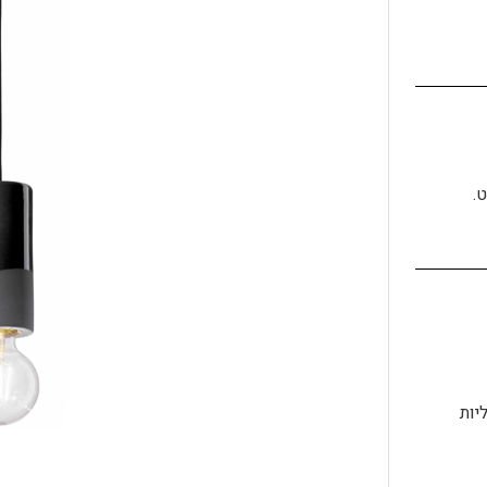
.
יות