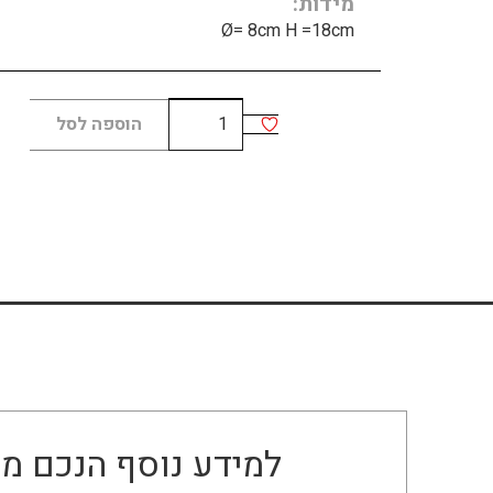
מידות
Ø= 8cm H =18cm
כמות
הוספה לסל
של
PL
small
למידע נוסף הנכם מו