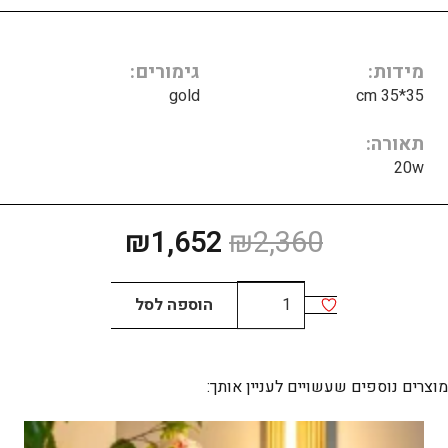
מידות
גימורים
gold
35*35 cm
תאורה
20w
המחיר
המחיר
₪
1,652
₪
2,360
המקורי
הנוכחי
היה:
הוא:
כמות
הוספה לסל
₪1,652.
₪2,360.
של
PETRA
SQUARE
מוצרים נוספים שעשויים לעניין אותך: