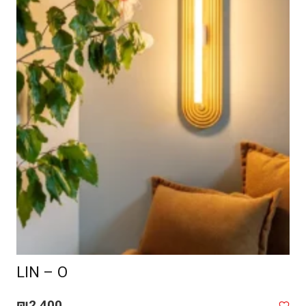
LIN – O
₪
2,400