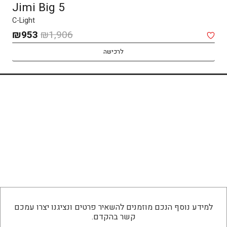
Jimi Big 5
C-Light
המחיר
המח
₪
953
₪
1,906
המקורי
הנו
לרכישה
היה:
הוא
53.
₪1,906.
למידע נוסף הנכם מוזמנים להשאיר פרטים ונציגנו יצרו עמכם
קשר בהקדם.