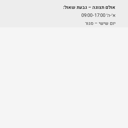
אולם תצוגה – גבעת שאול:
א׳-ה׳ 09:00-17:00
יום שישי – סגור
מחסן הזמנות – תלפיות:
א׳-ה׳ 09:00-17:00
מרכז לוגיסטי – מודיעין:
א'-ה': 8:00-17:00
FOLLOW US