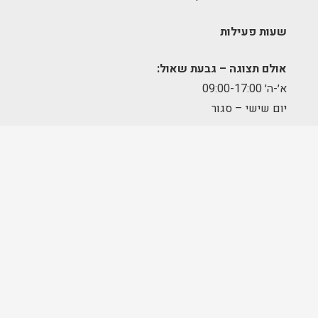
שעות פעילות
אולם תצוגה – גבעת שאול:
א׳-ה׳ 09:00-17:00
יום שישי – סגור
מחסן הזמנות – תלפיות:
א׳-ה׳ 09:00-17:00
מרכז לוגיסטי – מודיעין:
א'-ה': 8:00-17:00
FOLLOW US