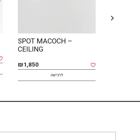
AMA opened
SPOT MAC
CEILING
BOMMA
₪
1,850
לרכישה
ה