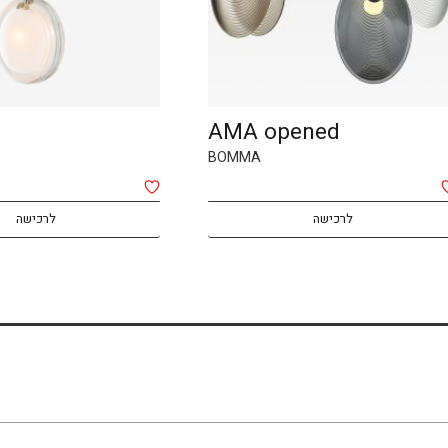
LENS
Booma
6
לרכישה
לרכיש