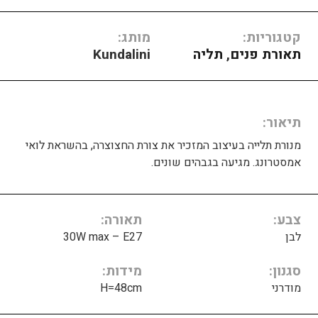
קטגוריות:
מותג:
תאורת פנים
,
תליה
Kundalini
תיאור
מנורת תלייה בעיצוב המזכיר את צורת החצוצרה, בהשראת לואי
אמסטרונג. מגיעה בגבהים שונים.
צבע
תאורה
לבן
30W max – E27
סגנון
מידות
מודרני
H=48cm