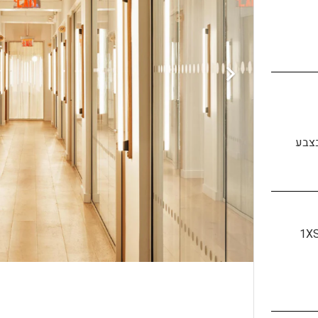
בצבע
1X