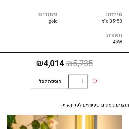
מידות
גימורים
50*35 ס"מ
gold
תאורה
45W
המחיר
המחיר
₪
4,014
₪
5,735
המקורי
הנוכחי
היה:
הוא:
כמות
הוספה לסל
₪4,014.
₪5,735.
של
LET
STEEL
מוצרים נוספים שעשויים לעניין אותך: