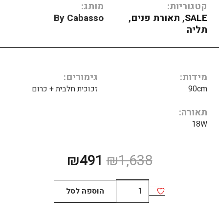
קטגוריות:
מותג:
SALE
,
תאורת פנים
,
By Cabasso
תליה
מידות
גימורים
90cm
זכוכית חלבית + כרום
תאורה
18W
המחיר
המחיר
₪
491
₪
1,638
המקורי
הנוכחי
היה:
הוא:
כמות
הוספה לסל
₪491.
₪1,638.
של
LEE