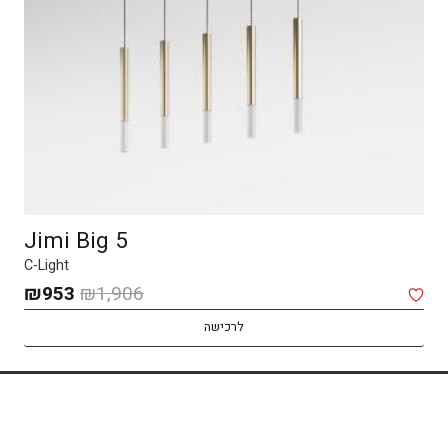
Jimi Big 5
C-Light
המחיר
המח
₪
953
₪
1,906
המקורי
הנו
לרכישה
היה:
הוא
53.
₪1,906.