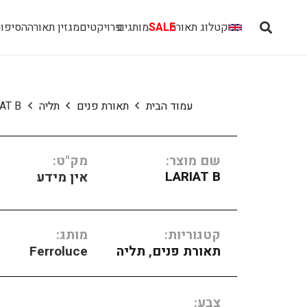
קטלוג תאורה
SALE
מותגים
פרויקטים
מגזין תאורה
הסיפור
עמוד הבית
תאורת פנים
תליה
AT B
שם מוצר:
מק"ט:
LARIAT B
אין מידע
קטגוריות:
מותג:
תאורת פנים
,
תליה
Ferroluce
צבע