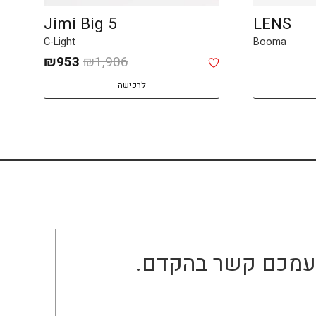
Jimi Big 5
LENS
C-Light
Booma
המחיר
המחיר
₪
953
₪
1,906
המקורי
הנוכחי
לרכישה
היה:
הוא:
₪953.
₪1,906.
ו עמכם קשר בהקדם.