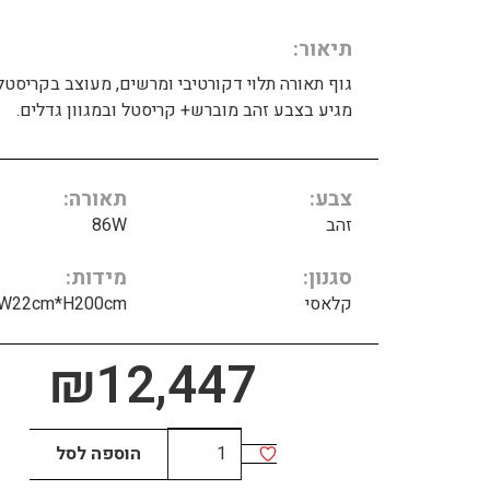
תיאור
גוף תאורה תלוי דקורטיבי ומרשים, מעוצב בקריסטל
מגיע בצבע זהב מוברש+ קריסטל ובמגוון גדלים.
צבע
תאורה
זהב
86W
סגנון
מידות
קלאסי
*W22cm*H200cm
₪
12,447
כמות
הוספה לסל
של