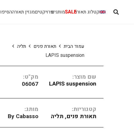
קטלוג תאורה
SALE
מותגים
פרויקטים
מגזין תאורה
הסיפור
עמוד הבית
תאורת פנים
תליה
LAPIS suspension
שם מוצר:
מק"ט:
LAPIS suspension
06067
קטגוריות:
מותג:
תאורת פנים
,
תליה
By Cabasso