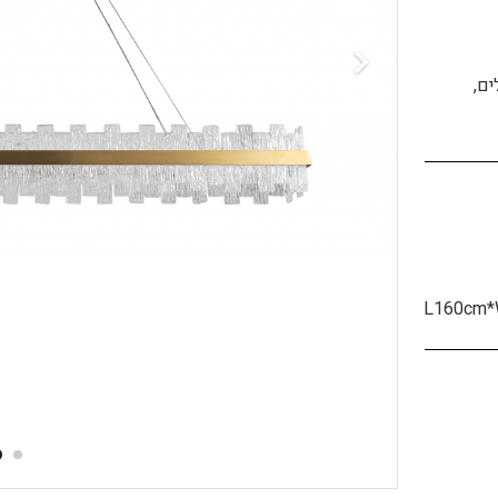
ים,
L160cm