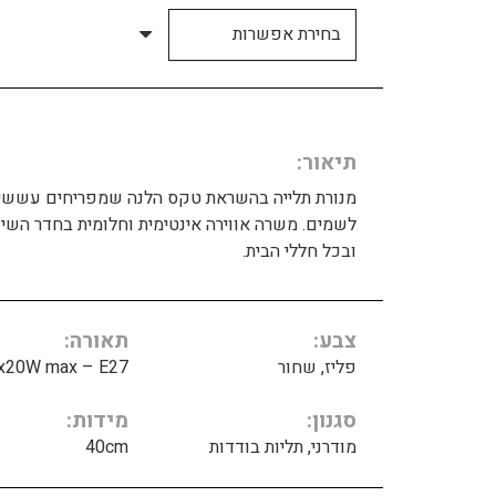
תיאור
מנורת תלייה בהשראת טקס הלנה שמפריחים עששי
לשמים. משרה אווירה אינטימית וחלומית בחדר השינ
ובכל חללי הבית.
צבע
תאורה
פליז, שחור
x20W max – E27
סגנון
מידות
מודרני, תליות בודדות
40cm