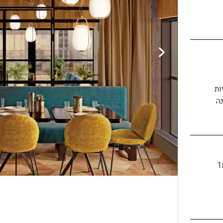
ות
ה
1