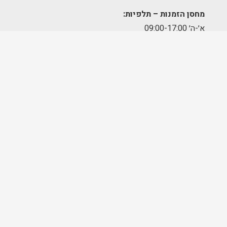
מחסן הזמנות – תלפיות:
א׳-ה׳ 09:00-17:00
מרכז לוגיסטי – מודיעין:
א'-ה': 8:00-17:00
FOLLOW US
בניית אתרים ושיווק דיגיטלי