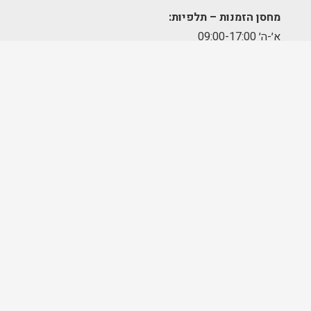
מחסן הזמנות – תלפיות:
א׳-ה׳ 09:00-17:00
מרכז לוגיסטי – מודיעין:
א'-ה': 8:00-17:00
FOLLOW US
בניית אתרים ושיווק דיגיטלי