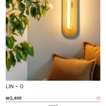
LIN – O
₪
2,400