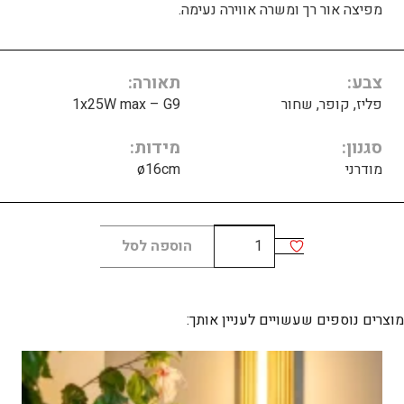
מפיצה אור רך ומשרה אווירה נעימה.
צבע
תאורה
פליז, קופר, שחור
1x25W max – G9
סגנון
מידות
מודרני
ø16cm
כמות
הוספה לסל
של
KUSHI
16
מוצרים נוספים שעשויים לעניין אותך:
table