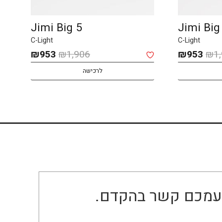
JIMI Small 12
Jimi Big 
C-Light
C-Light
המחיר
המחיר
המחיר
המחיר
₪
1,601
₪
3,202
₪
953
₪
1,
המקורי
הנוכחי
המקורי
הנוכחי
לרכישה
היה:
הוא:
היה:
הוא:
1,601.
₪3,202.
₪953.
₪1,906.
ו עמכם קשר בהקדם.