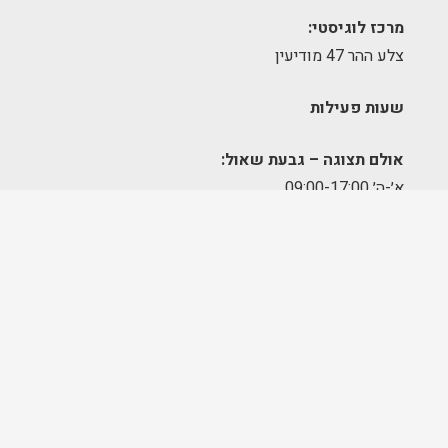
מרכז לוגיסטי:
צלע ההר 47 מודיעין
שעות פעילות
אולם תצוגה – גבעת שאול:
א׳-ה׳ 09:00-17:00
יום שישי – סגור
מחסן הזמנות – תלפיות:
א׳-ה׳ 09:00-17:00
מרכז לוגיסטי – מודיעין:
א'-ה': 8:00-17:00
FOLLOW US