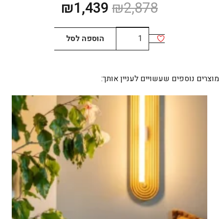
המחיר
המחיר
₪
1,439
₪
2,878
המקורי
הנוכחי
היה:
הוא:
כמות
הוספה לסל
₪1,439.
₪2,878.
של
JIMI
Small
מוצרים נוספים שעשויים לעניין אותך:
12