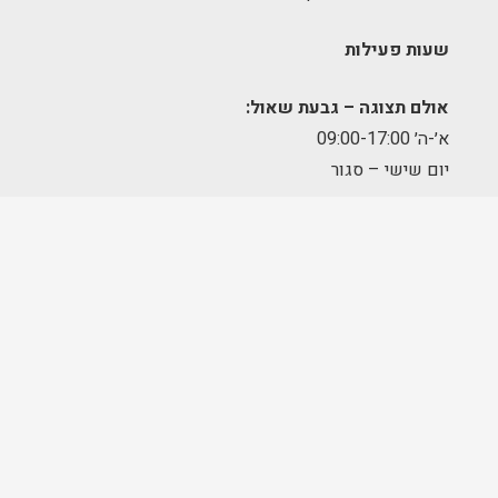
שעות פעילות
אולם תצוגה – גבעת שאול:
א׳-ה׳ 09:00-17:00
יום שישי – סגור
מחסן הזמנות – תלפיות:
א׳-ה׳ 09:00-17:00
מרכז לוגיסטי – מודיעין:
א'-ה': 8:00-17:00
FOLLOW US